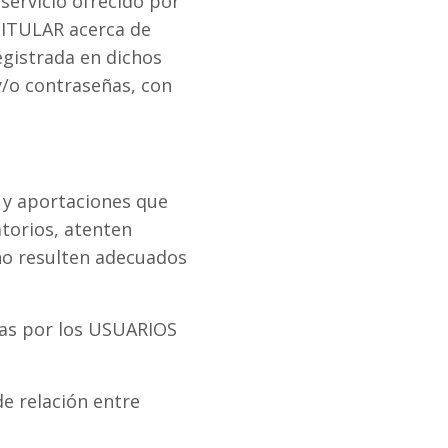
servicio ofrecido por
 TITULAR acerca de
egistrada en dichos
y/o contraseñas, con
 y aportaciones que
atorios, atenten
 no resulten adecuados
das por los USUARIOS
e relación entre